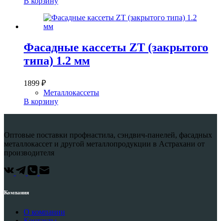
В корзину
Фасадные кассеты ZT (закрытого
типа) 1.2 мм
1899
₽
Металлокассеты
В корзину
Оптовые поставки профнастила, сэндвич-панелей, фасадных
металлокассет и другой металлопродукции в Астрахани от
производителя
Компания
О компании
Контакты