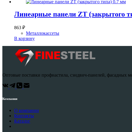
Линеарные панели ZT (закрытого ти
863
₽
Металлокассеты
В корзину
Оптовые поставки профнастила, сэндвич-панелей, фасадных ме
Компания
О компании
Контакты
Каталог