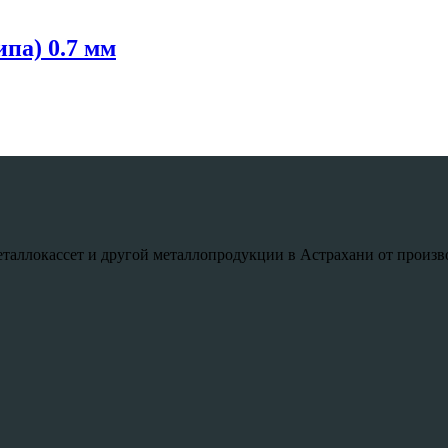
па) 0.7 мм
таллокассет и другой металлопродукции в Астрахани от произв