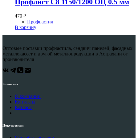
Профлист С8 1150/1200 ОЦ 0.5 мм
470
₽
Профнастил
В корзину
Оптовые поставки профнастила, сэндвич-панелей, фасадных
металлокассет и другой металлопродукции в Астрахани от
производителя
Компания
О компании
Контакты
Каталог
Покупателям
Способы доставки