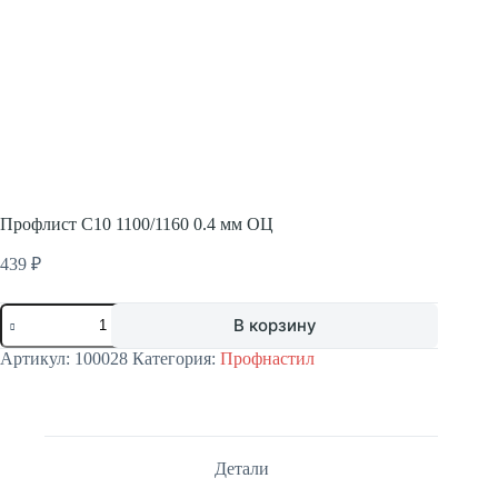
Профлист С10 1100/1160 0.4 мм ОЦ
439
₽
Количество
В корзину
товара
Профлист
Артикул:
100028
Категория:
Профнастил
С10
1100/1160
0.4
мм
ОЦ
Детали