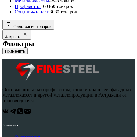
Металлокассеты
48
48 товаров
Профнастил
160
160 товаров
Сэндвич-панели
30
30 товаров
Фильтрация товаров
Закрыть
Фильтры
Применить
Оптовые поставки профнастила, сэндвич-панелей, фасадных
металлокассет и другой металлопродукции в Астрахани от
производителя
Компания