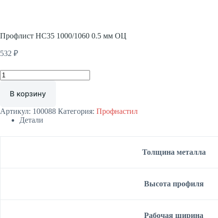
Профлист НС35 1000/1060 0.5 мм ОЦ
532
₽
Количество
товара
Профлист
В корзину
НС35
1000/1060
Артикул:
100088
Категория:
Профнастил
0.5
Детали
мм
ОЦ
Толщина металла
Высота профиля
Рабочая ширина