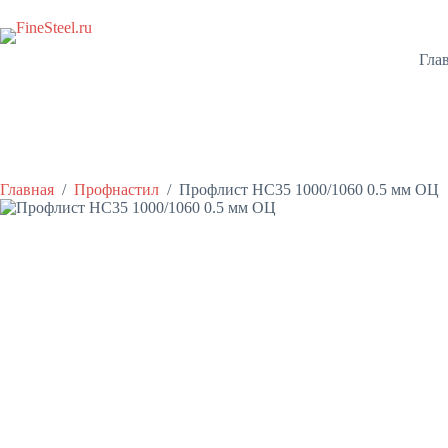
Перейти
к
сути
Гла
Главная
/
Профнастил
/
Профлист НС35 1000/1060 0.5 мм ОЦ