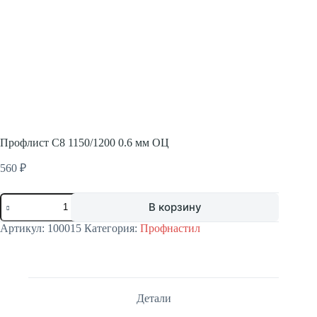
Профлист С8 1150/1200 0.6 мм ОЦ
560
₽
Количество
В корзину
товара
Профлист
Артикул:
100015
Категория:
Профнастил
С8
1150/1200
0.6
мм
ОЦ
Детали